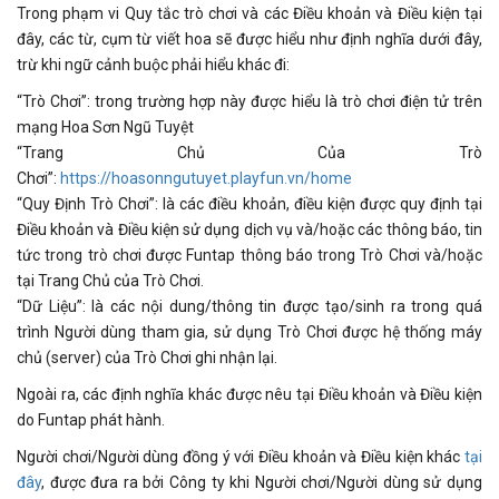
Trong phạm vi Quy tắc trò chơi và các Điều khoản và Điều kiện tại
đây, các từ, cụm từ viết hoa sẽ được hiểu như định nghĩa dưới đây,
trừ khi ngữ cảnh buộc phải hiểu khác đi:
“Trò Chơi”: trong trường hợp này được hiểu là trò chơi điện tử trên
mạng Hoa Sơn Ngũ Tuyệt
“Trang Chủ Của Trò
Chơi”:
https://hoasonngutuyet.playfun.vn/home
“Quy Định Trò Chơi”: là các điều khoản, điều kiện được quy định tại
Điều khoản và Điều kiện sử dụng dịch vụ và/hoặc các thông báo, tin
tức trong trò chơi được Funtap thông báo trong Trò Chơi và/hoặc
tại Trang Chủ của Trò Chơi.
“Dữ Liệu”: là các nội dung/thông tin được tạo/sinh ra trong quá
trình Người dùng tham gia, sử dụng Trò Chơi được hệ thống máy
chủ (server) của Trò Chơi ghi nhận lại.
Ngoài ra, các định nghĩa khác được nêu tại Điều khoản và Điều kiện
do Funtap phát hành.
Người chơi/Người dùng đồng ý với Điều khoản và Điều kiện khác
tại
đây
, được đưa ra bởi Công ty khi Người chơi/Người dùng sử dụng